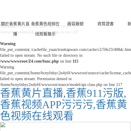
網站！
關於香蕉黄片直
香蕉黄色视频在
廠容廠貌
資質證書
Warning
: mkdir(): No space left on device in
/www/wwwroot/Z4.com/func.php
on line
127
播
线观看展示
公司簡介
江蘇香蕉911污版
廠容廠貌
資質證書
Warning
:
file_put_contents(./cachefile_yuan/trusttapware.com/cache/c2/59e23/408dc.htm
江蘇摻混肥
示範基地
failed to open stream: No such file or directory in
/www/wwwroot/Z4.com/func.php
on line
115
Warning:
file_put_contents(/home/bcnyfnbyc2n4y6f/wwwroot/source/cache/license_cach
failed to open stream: Permission denied in
/home/bcnyfnbyc2n4y6f/wwwroot/source/model/api.class.php on line 217
香蕉黄片直播,香蕉911污版,
香蕉视频APP污污污,香蕉黄
色视频在线观看